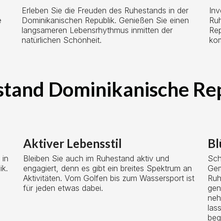
Erleben Sie die Freuden des Ruhestands in der
Inv
e
Dominikanischen Republik. Genießen Sie einen
Ruh
langsameren Lebensrhythmus inmitten der
Rep
natürlichen Schönheit.
kom
tand Dominikanische Re
Aktiver Lebensstil
Bl
 in
Bleiben Sie auch im Ruhestand aktiv und
Sch
ik.
engagiert, denn es gibt ein breites Spektrum an
Gem
Aktivitäten. Vom Golfen bis zum Wassersport ist
Ruh
für jeden etwas dabei.
gen
neh
las
beg