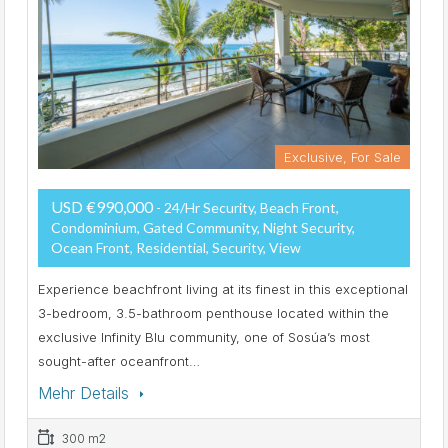
Exclusive, For Sale
USD €990,000
- 24/hr Security, Beach Front,
Condominium, Gated Community, Night Security,
Ocean Front, Residential, Security, View
Experience beachfront living at its finest in this exceptional
3-bedroom, 3.5-bathroom penthouse located within the
exclusive Infinity Blu community, one of Sosúa’s most
sought-after oceanfront…
Mehr Details
300 m2