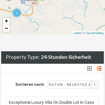
3
+
−
Leaflet
| ©
OpenStreetMap
Property Type:
24-Stunden-Sicherheit
Sortieren nach:
DATUM - NEUESTES ZUERST
Exceptional Luxury Villa On Double Lot In Casa