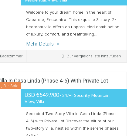
Welcome to your dream home in the heart of
Cabarete, Encuentro. This exquisite 3-story, 2-
bedroom villa offers an unparalleled combination
of luxury, comfort, and breathtaking…
Mehr Details
 Badezimmer
Zur Vergleichsliste hinzufügen
lla In Casa Linda (Phase 4-6) With Private Lot
t, For Sale
USD €549,900
- 24/hr Security, Mountain
View, Villa
Secluded Two-Story Villa in Casa Linda (Phase
4-6) with Private Lot Discover the allure of our
two-story villa, nestled within the serene phases
4-6 of…