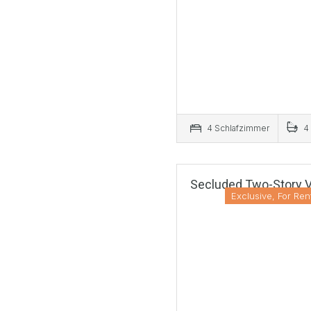
4 Schlafzimmer
4
Secluded Two-Story Vi
Exclusive, For Ren