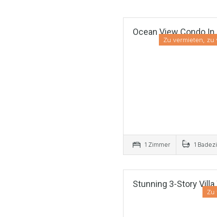
Ocean View Condo In 
Zu vermieten, zu
1 Zimmer
1 Badez
Stunning 3-Story Vill
Zu 