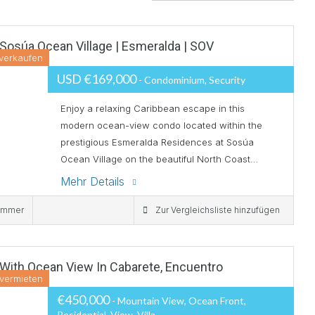
Sosúa Ocean Village | Esmeralda | SOV
 verkaufen
USD €169,000
- Condominium, Security
Enjoy a relaxing Caribbean escape in this
modern ocean-view condo located within the
prestigious Esmeralda Residences at Sosúa
Ocean Village on the beautiful North Coast…
Mehr Details
immer
Zur Vergleichsliste hinzufügen
a With Ocean View In Cabarete, Encuentro
vermieten
€450,000
- Mountain View, Ocean Front,
Residential, View, Villa