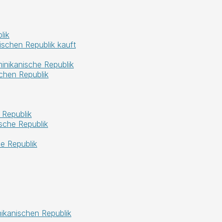
lik
ischen Republik kauft
nikanische Republik
chen Republik
 Republik
sche Republik
e Republik
nikanischen Republik