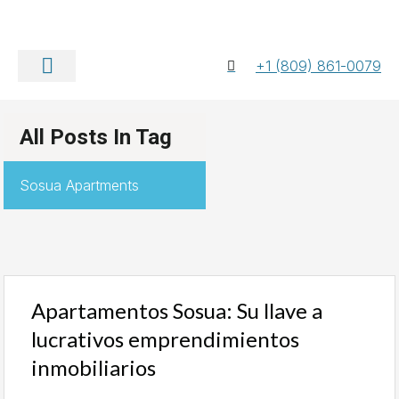
+1 (809) 861-0079
Quiénes somos
Póngase en contacto con nosotros
All Posts In Tag
Sosua Apartments
Apartamentos Sosua: Su llave a
lucrativos emprendimientos
inmobiliarios