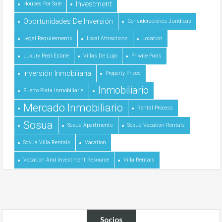
Investment
Houses For Sale
Oportunidades De Inversión
Consideraciones Jurídicas
Legal Requirements
Local Attractions
Location
Luxury Real Estate
Villas De Lujo
Private Pools
Inversión Inmobiliaria
Property Prices
Inmobiliario
Puerto Plata Inmobiliaria
Mercado Inmobiliario
Rental Process
Sosua
Sosua Apartments
Sosua Vacation Rentals
Sosua Villa Rentals
Vacation
Vacation And Investment Resource
Villa Rentals
Socios