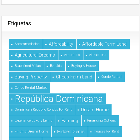
Etiquetas
Affordability
Affordable Farm Land
Accommodation
Agricultural Dreams
Amenities
Attractions
Beachfront Villas
Benefits
Buying A House
Buying Property
Cheap Farm Land
Condo Rental
Condo Rental Market
República Dominicana
Dream Home
Dominican Republic Condos For Rent
Farming
Experience Luxury Living
Financing Options
Hidden Gems
Finding Dream Home
Houses For Rent