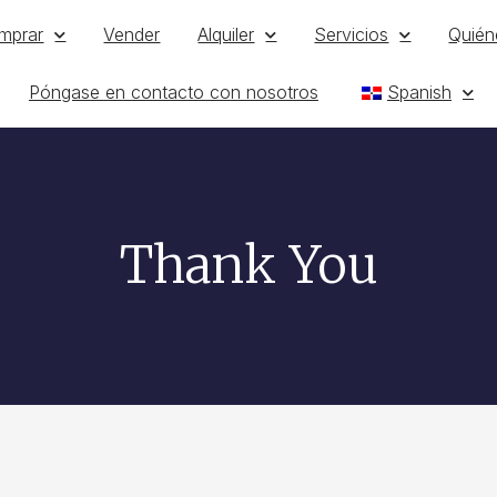
mprar
Vender
Alquiler
Servicios
Quién
Póngase en contacto con nosotros
Spanish
Thank You