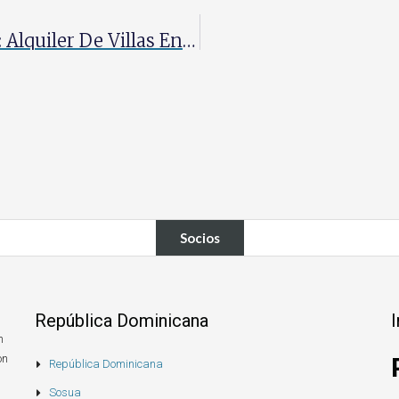
Encuentre Su Hogar Lejos De Casa: Alquiler De Villas En Sosua Para Unas Vacaciones Perfectas
Socios
República Dominicana
n
on
República Dominicana
Sosua