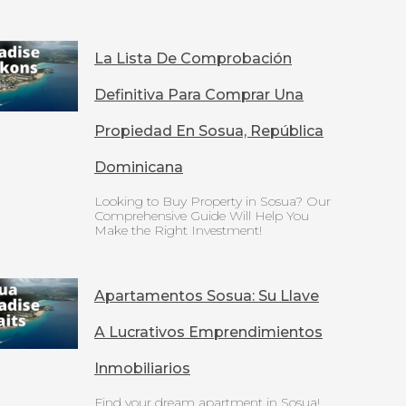
La Lista De Comprobación
Definitiva Para Comprar Una
Propiedad En Sosua, República
Dominicana
Looking to Buy Property in Sosua? Our
Comprehensive Guide Will Help You
Make the Right Investment!
Apartamentos Sosua: Su Llave
A Lucrativos Emprendimientos
Inmobiliarios
Find your dream apartment in Sosua!