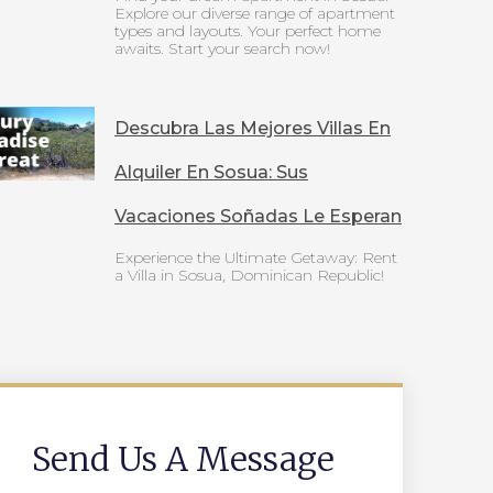
Explore our diverse range of apartment
types and layouts. Your perfect home
awaits. Start your search now!
Descubra Las Mejores Villas En
Alquiler En Sosua: Sus
Vacaciones Soñadas Le Esperan
Experience the Ultimate Getaway: Rent
a Villa in Sosua, Dominican Republic!
Send Us A Message