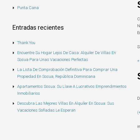
Punta Cana
C
N
Entradas recientes
E
Thank You
S
Encuentre Su Hogar Lejos De Casa: Alquiler De Villas En
Sosua Para Unas Vacaciones Perfectas
+
La Lista De Comprobación Definitiva Para Comprar Una
Propiedad En Sosua, República Dominicana
Apartamentos Sosua: Su Llave A Lucrativos Emprendimientos
Inmobiliarios
D
Descubra Las Mejores Villas En Alquiler En Sosua: Sus
Vacaciones Soñadas Le Esperan
(
i