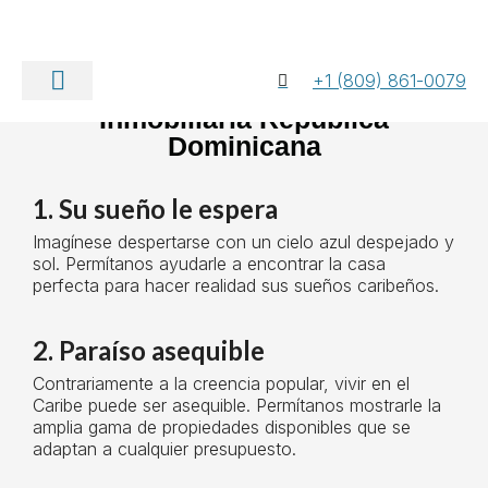
+1 (809) 861-0079
Experimente la vida caribeña:
Inmobiliaria República
Quiénes somos
Póngase en contacto con nosotros
Dominicana
1. Su sueño le espera
Imagínese despertarse con un cielo azul despejado y
sol. Permítanos ayudarle a encontrar la casa
perfecta para hacer realidad sus sueños caribeños.
2. Paraíso asequible
Contrariamente a la creencia popular, vivir en el
Caribe puede ser asequible. Permítanos mostrarle la
amplia gama de propiedades disponibles que se
adaptan a cualquier presupuesto.