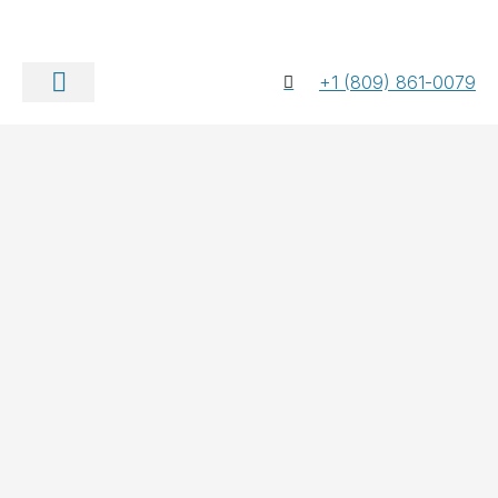
+1 (809) 861-0079
Quiénes somos
Póngase en contacto con nosotros