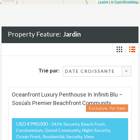
Leaflet
| ©
OpenStreetMap
Property Feature:
Jardin
Trié par:
DATE CROISSANTE
Oceanfront Luxury Penthouse In Infiniti Blu –
Sosúa’s Premier Beachfront Community
Exclusive, For Sale
USD €990,000
- 24/hr Security, Beach Front,
Condominium, Gated Community, Night Security,
Ocean Front, Residential, Security, View