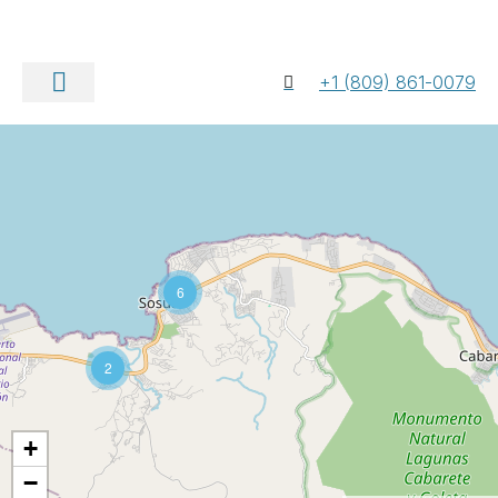
+1 (809) 861-0079
A propos de nous
Nous contacter
6
2
+
−