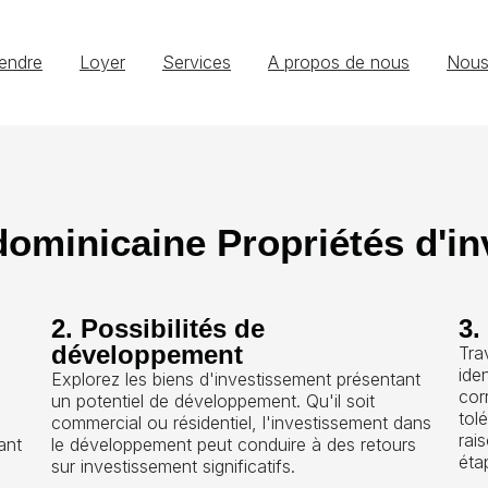
endre
Loyer
Services
A propos de nous
Nous
ominicaine Propriétés d'i
2. Possibilités de
3.
développement
Tra
ide
Explorez les biens d'investissement présentant
cor
un potentiel de développement. Qu'il soit
tol
commercial ou résidentiel, l'investissement dans
rai
ant
le développement peut conduire à des retours
éta
sur investissement significatifs.