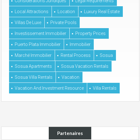
Considérations Juridiques
Legal Requirements
Local Attractions
Location
Luxury Real Estate
Villas De Luxe
Private Pools
Investissement Immobilier
Property Prices
Puerto Plata Immobilier
Immobilier
Marché Immobilier
Rental Process
Sosua
Sosua Apartments
Sosua Vacation Rentals
Sosua Villa Rentals
Vacation
Vacation And Investment Resource
Villa Rentals
Partenaires